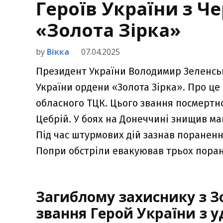
Героїв України з 
«Золота Зірка»
by
Вікка
07.04.2025
Президент України Володимир Зеленськ
України ордени «Золота Зірка». Про це
обласного ТЦК. Цього звання посмертн
Цебрій. У боях на Донеччині знищив ма
Під час штурмових дій зазнав поранен
Попри обстріли евакуював трьох поран
Загиблому захиснику з 
звання Герой України з 