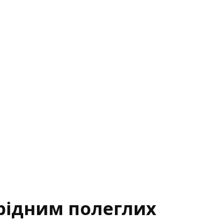
а
рідним полеглих