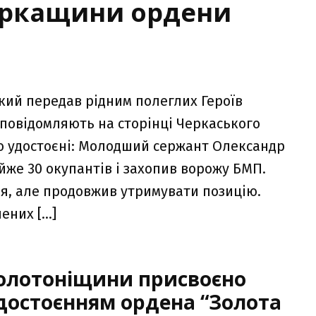
Черкащини ордени
ий передав рідним полеглих Героїв
 повідомляють на сторінці Черкаського
о удостоєні: Молодший сержант Олександр
йже 30 окупантів і захопив ворожу БМП.
ня, але продовжив утримувати позицію.
ених […]
Золотоніщини присвоєно
удостоєнням ордена “Золота