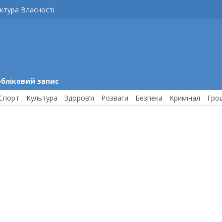
ктура Власності
обліковий запис
Спорт
Культура
Здоров’я
Розваги
Безпека
Кримінал
Гро