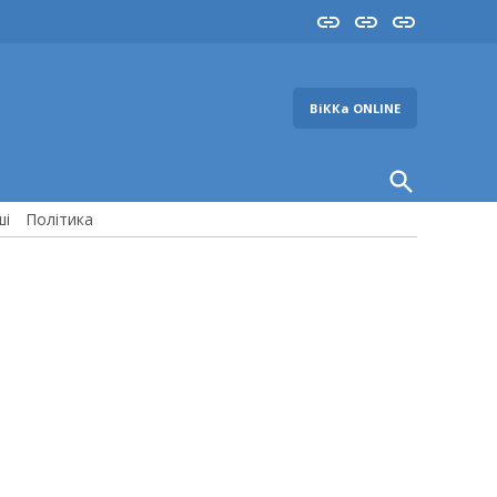
Insta
YouTube
FB
ВіККа ONLINE
Open
Search
ші
Політика