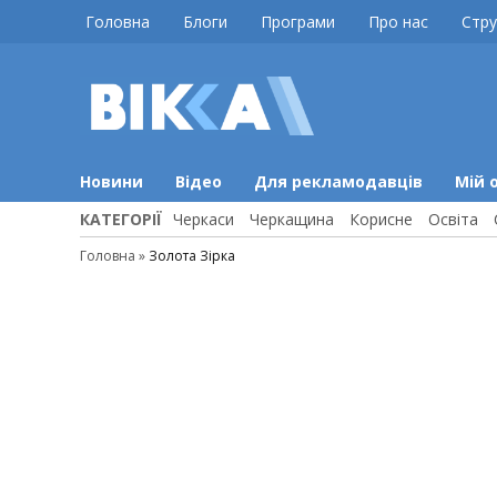
Skip
Головна
Блоги
Програми
Про нас
Стру
to
content
ВІККА
Новини
Черкас
Новини
Відео
Для рекламодавців
Мій 
КАТЕГОРІЇ
Черкаси
Черкащина
Корисне
Освіта
Головна
»
Золота Зірка