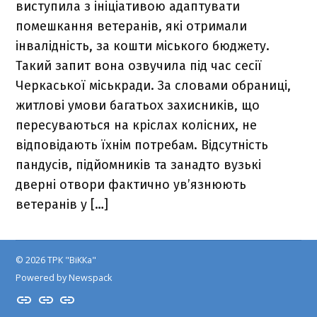
виступила з ініціативою адаптувати
помешкання ветеранів, які отримали
інвалідність, за кошти міського бюджету.
Такий запит вона озвучила під час сесії
Черкаської міськради. За словами обраниці,
житлові умови багатьох захисників, що
пересуваються на кріслах колісних, не
відповідають їхнім потребам. Відсутність
пандусів, підйомників та занадто вузькі
дверні отвори фактично ув’язнюють
ветеранів у […]
© 2026 ТРК "ВіККа"
Powered by Newspack
Insta
YouTube
FB