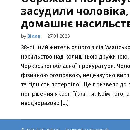
засудили чоловіка,
домашнє насильст
by
Вікка
27.01.2023
38-річний житель одного з сіл Уманськ
насильство над колишньою дружиною. 
Черкаської обласної прокуратури. Чоло
фізичною розправою, нецензурно висло
та гідність потерпілої. Це призвело до
погіршення якості її життя. Крім того,
неодноразово […]
© 2026 ТРК "ВіККа"
Powered by Newspack