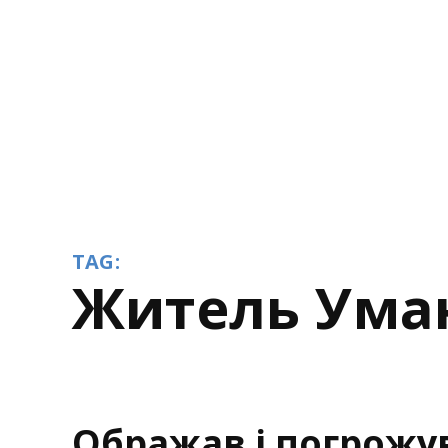
TAG:
житель Ум
Ображав і погрожу