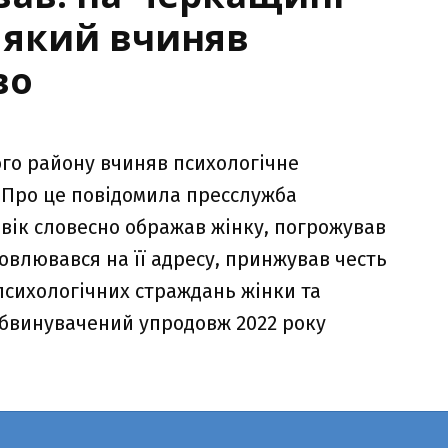
 який вчиняв
во
ого району вчиняв психологічне
Про це повідомила пресслужба
вік словесно ображав жінку, погрожував
влювався на її адресу, принжував честь
 психологічних страждань жінки та
 обвинувачений упродовж 2022 року