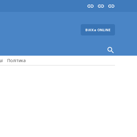
Insta
YouTube
FB
ВіККа ONLINE
Open
Search
ші
Політика