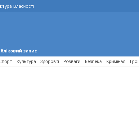
ктура Власності
обліковий запис
Спорт
Культура
Здоров’я
Розваги
Безпека
Кримінал
Гро