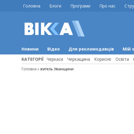
Skip
Головна
Блоги
Програми
Про нас
Стру
to
content
ВІККА
Новини
Черкас
Новини
Відео
Для рекламодавців
Мій 
КАТЕГОРІЇ
Черкаси
Черкащина
Корисне
Освіта
Головна
»
житель Уманщини