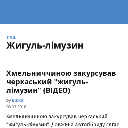
TAG:
жигуль-лімузин
Хмельниччиною закурсував
черкаський "жигуль-
лімузин" (ВІДЕО)
by
Вікка
09.03.2018
Хмельниччиною закурсував черкаський
"жигуль-лімузин". Довжина автогібриду сягає