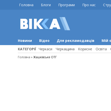
Skip
Головна
Блоги
Програми
Про нас
Стру
to
content
ВІККА
Новини
Черкас
Новини
Відео
Для рекламодавців
Мій 
КАТЕГОРІЇ
Черкаси
Черкащина
Корисне
Освіта
Головна
»
Жашківське ОТГ