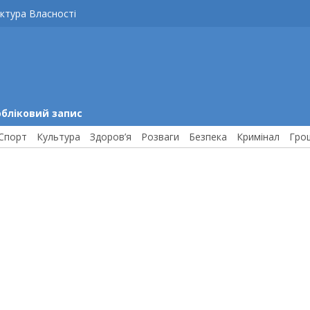
ктура Власності
обліковий запис
Спорт
Культура
Здоров’я
Розваги
Безпека
Кримінал
Гро