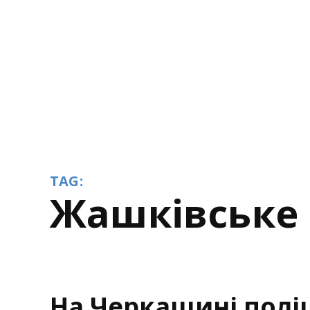
TAG:
Жашківське
На Черкащині полі