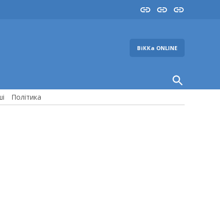
Insta
YouTube
FB
ВіККа ONLINE
Open
Search
ші
Політика