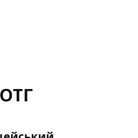
 ОТГ
цейський