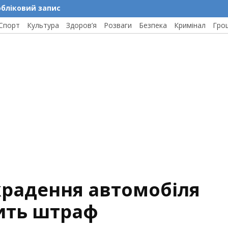
обліковий запис
Спорт
Культура
Здоров’я
Розваги
Безпека
Кримінал
Гро
крадення автомобіля
ить штраф