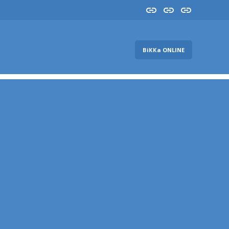
Insta
YouTube
FB
ВіККа ONLINE