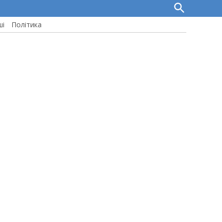
Open
Search
ші
Політика