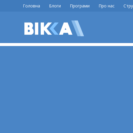
Skip
Головна
Блоги
Програми
Про нас
Стру
to
content
ВІККА
Новини
Черкас