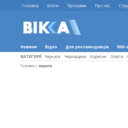
Skip
Головна
Блоги
Програми
Про нас
Стру
to
content
ВІККА
Новини
Черкас
Новини
Відео
Для рекламодавців
Мій 
КАТЕГОРІЇ
Черкаси
Черкащина
Корисне
Освіта
Головна
»
закрити