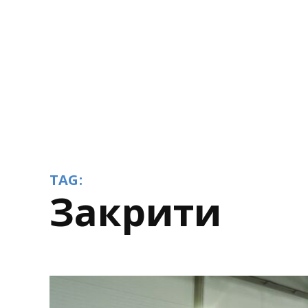
TAG:
закрити