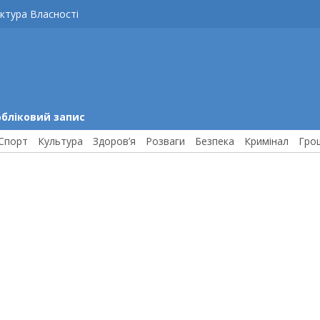
ктура Власності
обліковий запис
Спорт
Культура
Здоров’я
Розваги
Безпека
Кримінал
Гро