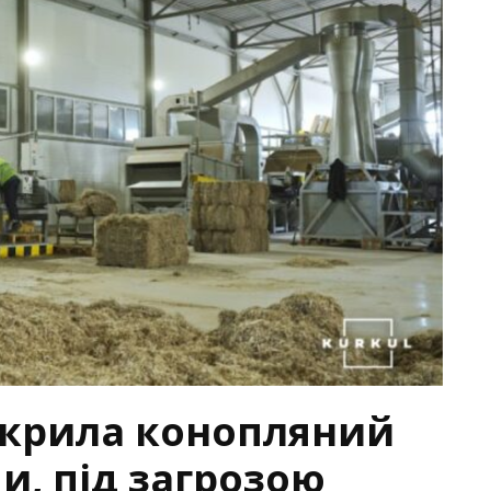
ідкрила конопляний
и, під загрозою