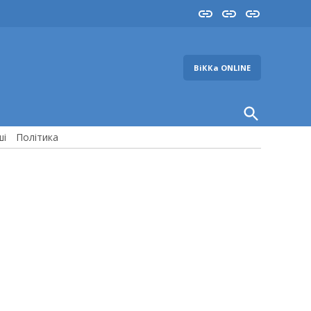
Insta
YouTube
FB
ВіККа ONLINE
Open
Search
ші
Політика