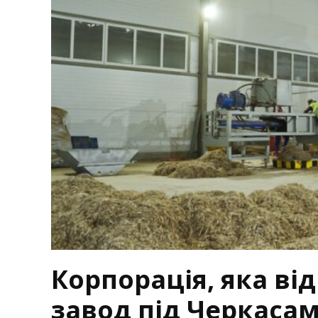
Корпорація, яка в
завод під Черкасам