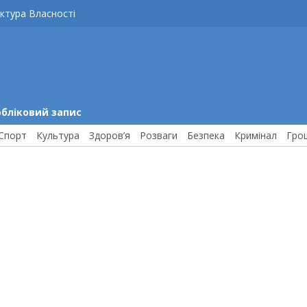
ктура Власності
обліковий запис
Спорт
Культура
Здоров’я
Розваги
Безпека
Кримінал
Гро