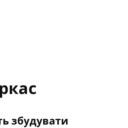
еркас
ть збудувати