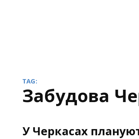
TAG:
забудова Ч
У Черкасах планую