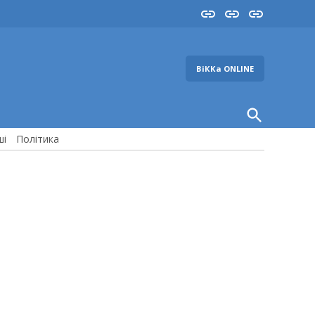
Insta
YouTube
FB
ВіККа ONLINE
Open
Search
ші
Політика