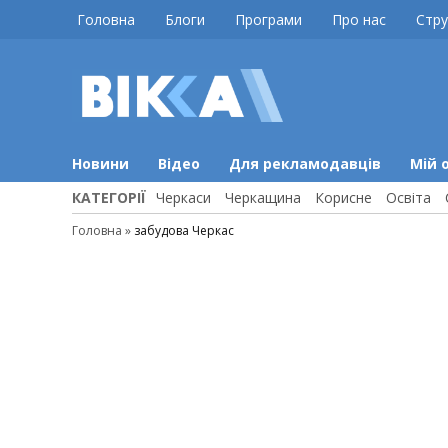
Skip
Головна
Блоги
Програми
Про нас
Стру
to
content
ВІККА
Новини
Черкас
Новини
Відео
Для рекламодавців
Мій 
КАТЕГОРІЇ
Черкаси
Черкащина
Корисне
Освіта
Головна
»
забудова Черкас