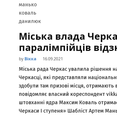
Міська влада Черка
паралімпійців відз
by
Вікка
16.09.2021
Міська рада Черкас увалила рішення н
Черкасці, які представляли національну
здобули там призові місця, отримають в
повідомляє власний кореспондент vikka
штовханні ядра Максим Коваль отримає
Черкаси І ступеня» Шабліст Артем Мань