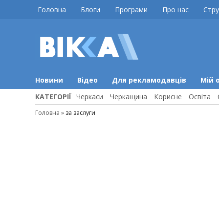
Skip
Головна
Блоги
Програми
Про нас
Стру
to
content
ВІККА
Новини
Черкас
Новини
Відео
Для рекламодавців
Мій 
КАТЕГОРІЇ
Черкаси
Черкащина
Корисне
Освіта
Головна
»
за заслуги