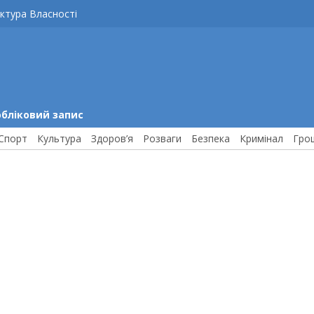
ктура Власності
обліковий запис
Спорт
Культура
Здоров’я
Розваги
Безпека
Кримінал
Гро