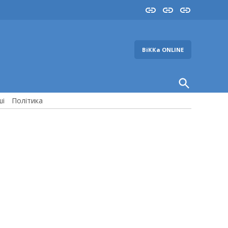
Insta
YouTube
FB
ВіККа ONLINE
Open
Search
ші
Політика