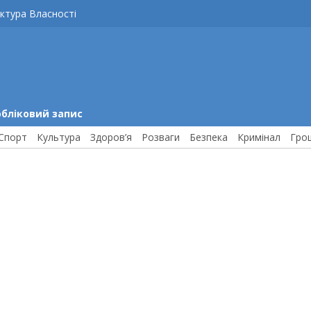
ктура Власності
обліковий запис
Спорт
Культура
Здоров’я
Розваги
Безпека
Кримінал
Гро