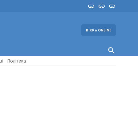
Insta
YouTube
FB
ВіККа ONLINE
Open
Search
ші
Політика