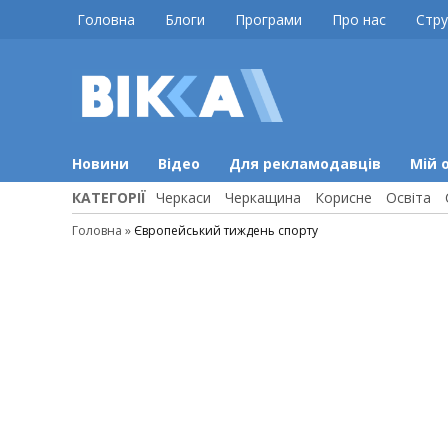
Skip
Головна
Блоги
Програми
Про нас
Стру
to
content
ВІККА
Новини
Черкас
Новини
Відео
Для рекламодавців
Мій 
КАТЕГОРІЇ
Черкаси
Черкащина
Корисне
Освіта
Головна
»
Європейський тиждень спорту