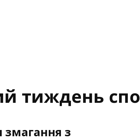
ий тиждень сп
 змагання з