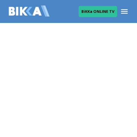
Skip
Me
ВіККа ONLINE TV
to
ВІККА
content