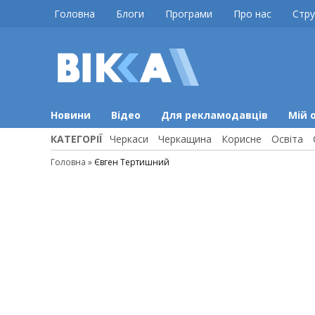
Skip
Головна
Блоги
Програми
Про нас
Стру
to
content
ВІККА
Новини
Черкас
Новини
Відео
Для рекламодавців
Мій 
КАТЕГОРІЇ
Черкаси
Черкащина
Корисне
Освіта
Головна
»
Євген Тертишний