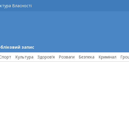
ктура Власності
обліковий запис
Спорт
Культура
Здоров’я
Розваги
Безпека
Кримінал
Гро