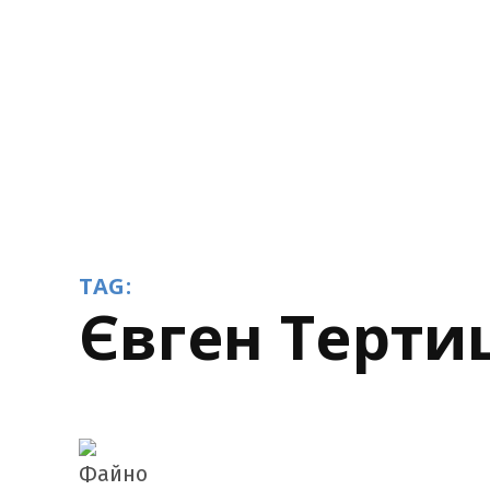
TAG:
Євген Терт