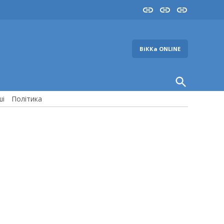
Insta
YouTube
FB
ВіККа ONLINE
Open
Search
ші
Політика