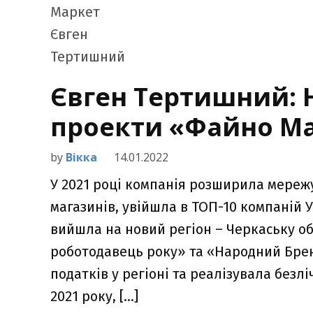
Євген Тертишний: 
проекти «Файно Ма
by
Вікка
14.01.2022
У 2021 році компанія розширила мережу 
магазинів, увійшла в ТОП-10 компаній У
вийшла на новий регіон – Черкаську о
роботодавець року» та «Народний Брен
податків у регіоні та реалізувала безл
2021 року, […]