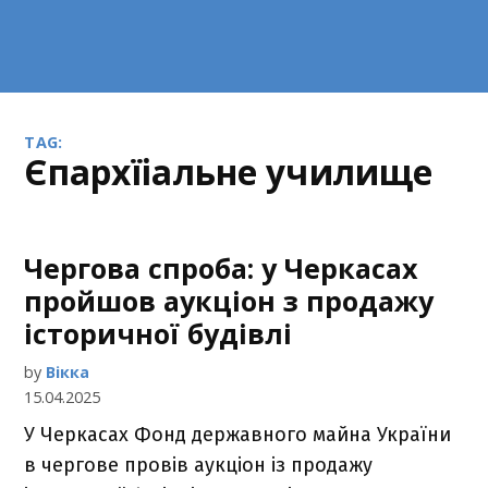
TAG:
єпархїіальне училище
Чергова спроба: у Черкасах
пройшов аукціон з продажу
історичної будівлі
by
Вікка
15.04.2025
У Черкасах Фонд державного майна України
в чергове провів аукціон із продажу