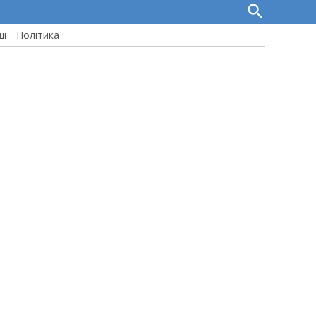
Open
Search
ші
Політика