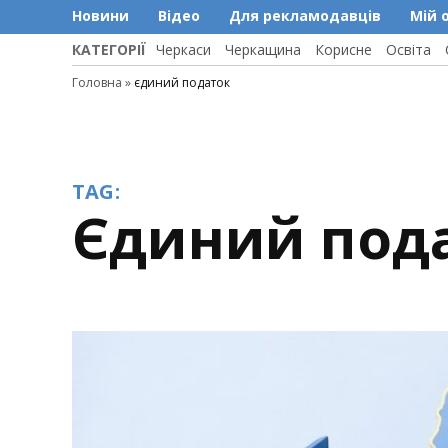
Новини
Відео
Для рекламодавців
Мій 
КАТЕГОРІЇ
Черкаси
Черкащина
Корисне
Освіта
Головна
»
єдиний податок
TAG:
єдиний под