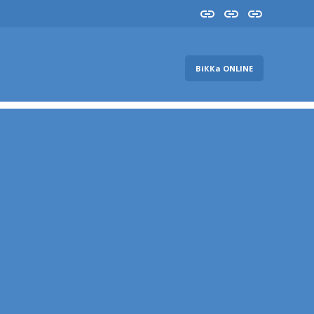
Insta
YouTube
FB
ВіККа ONLINE