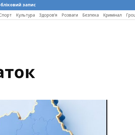
обліковий запис
Спорт
Культура
Здоров’я
Розваги
Безпека
Кримінал
Гро
аток