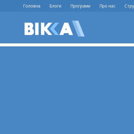
Skip
Головна
Блоги
Програми
Про нас
Стру
to
content
ВІККА
Новини
Черкас