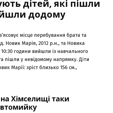
ють дітей, які пішли
рийшли додому
з’ясовує місце перебування брата та
. Новик Марія, 2012 р.н., та Новика
о 10:30 години вийшли із навчального
та пішли у невідомому напрямку. Діти
к Марії: зріст близько 156 см.,
 на Хімселищі таки
автомийку