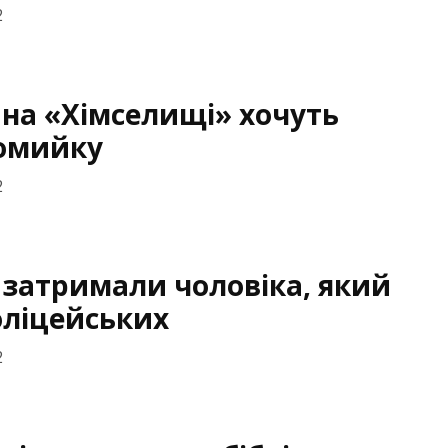
2
 на «Хімселищі» хочуть
томийку
2
 затримали чоловіка, який
поліцейських
2