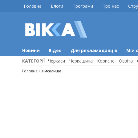
Skip
Головна
Блоги
Програми
Про нас
Стру
to
content
ВІККА
Новини
Черкас
Новини
Відео
Для рекламодавців
Мій 
КАТЕГОРІЇ
Черкаси
Черкащина
Корисне
Освіта
Головна
»
Хімселище