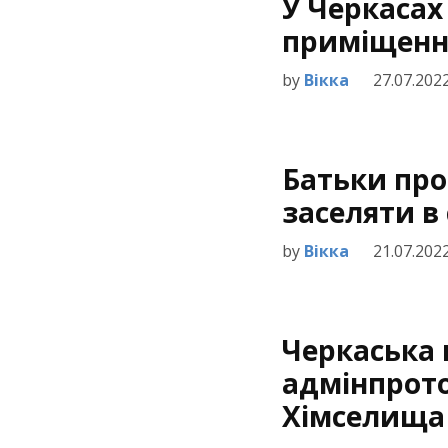
У Черкасах
приміщенн
by
Вікка
27.07.202
Батьки про
заселяти в
by
Вікка
21.07.202
Черкаська 
адмінпрото
Хімселища