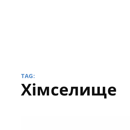
TAG:
Хімселище