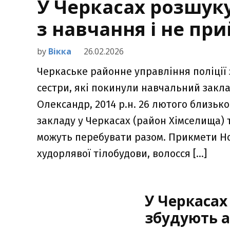
У Черкасах розшуку
з навчання і не п
by
Вікка
26.02.2026
Черкаське районне управління поліції 
сестри, які покинули навчальний заклад
Олександр, 2014 р.н. 26 лютого близьк
закладу у Черкасах (район Хімселища) 
можуть перебувати разом. Прикмети Нови
худорлявої тілобудови, волосся […]
У Черкасах
збудують 