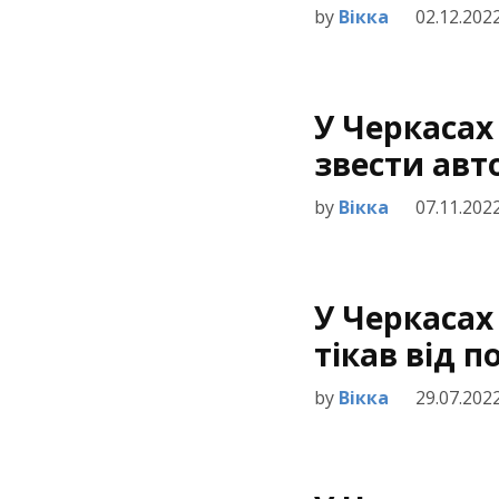
by
Вікка
02.12.202
У Черкасах
звести ав
by
Вікка
07.11.202
У Черкасах
тікав від 
by
Вікка
29.07.202