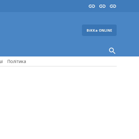
Insta
YouTube
FB
ВіККа ONLINE
Open
Search
ші
Політика