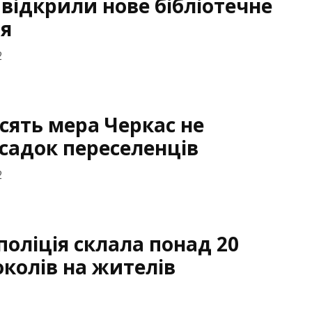
 відкрили нове бібліотечне
я
2
сять мера Черкас не
 садок переселенців
2
поліція склала понад 20
колів на жителів