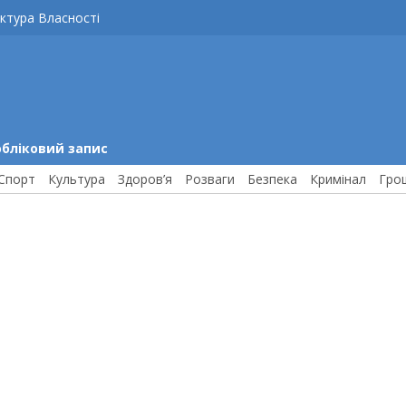
ктура Власності
обліковий запис
Спорт
Культура
Здоров’я
Розваги
Безпека
Кримінал
Гро