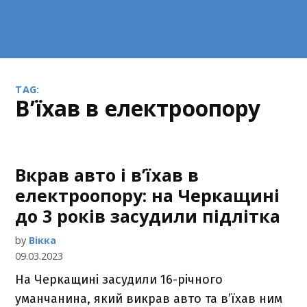
TAG:
в’їхав в електроопору
Вкрав авто і в’їхав в
електроопору: на Черкащині
до 3 років засудили підлітка
by
Вікка
09.03.2023
На Черкащині засудили 16-річного
уманчанина, який викрав авто та в’їхав ним