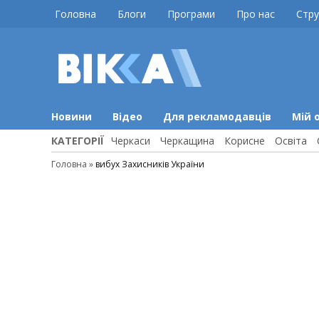
Skip
Головна
Блоги
Програми
Про нас
Стру
to
content
ВІККА
Новини
Черкас
Новини
Відео
Для рекламодавців
Мій 
КАТЕГОРІЇ
Черкаси
Черкащина
Корисне
Освіта
Головна
»
вибух Захисників України