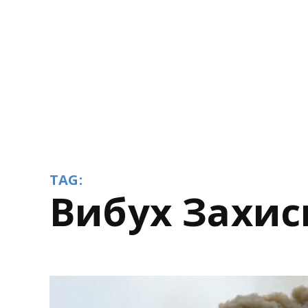
TAG:
вибух Захи