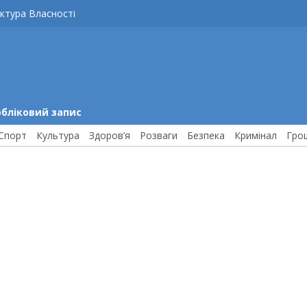
ктура Власності
обліковий запис
Спорт
Культура
Здоров’я
Розваги
Безпека
Кримінал
Гро