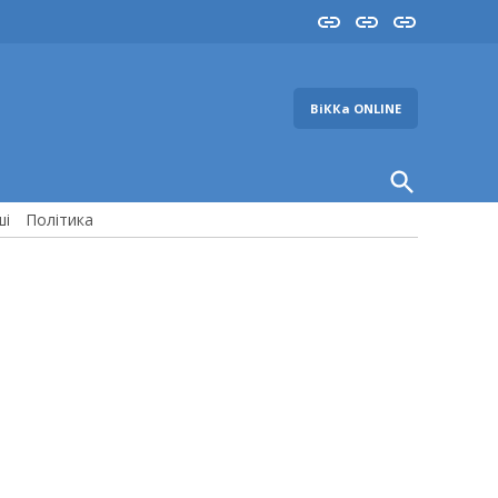
Insta
YouTube
FB
ВіККа ONLINE
Open
Search
ші
Політика