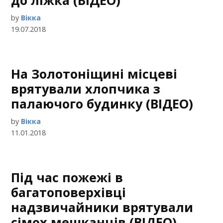
до ліжка (ВІДЕО)
by
Вікка
19.07.2018
На Золотоніщині місцеві
врятували хлопчика з
палаючого будинку (ВІДЕО)
by
Вікка
11.01.2018
Під час пожежі в
багатоповерхівці
надзвичайники врятували
сімох мешканців (ВІДЕО)