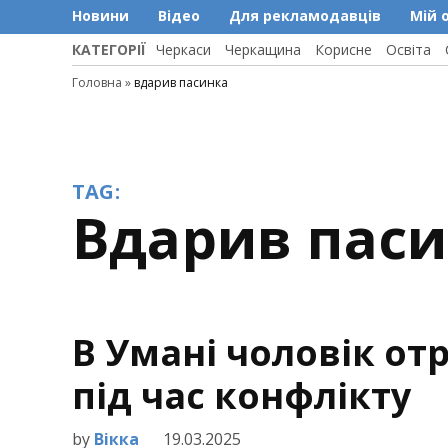
Новини
Відео
Для рекламодавців
Мій 
КАТЕГОРІЇ
Черкаси
Черкащина
Корисне
Освіта
Головна
»
вдарив пасинка
TAG:
вдарив пас
В Умані чоловік от
під час конфлікту
by
Вікка
19.03.2025