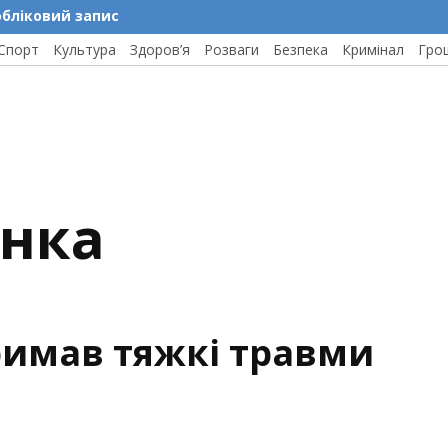
обліковий запис
Спорт
Культура
Здоров’я
Розваги
Безпека
Кримінал
Гро
инка
римав тяжкі травми