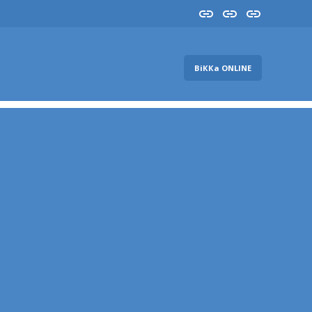
Insta
YouTube
FB
ВіККа ONLINE