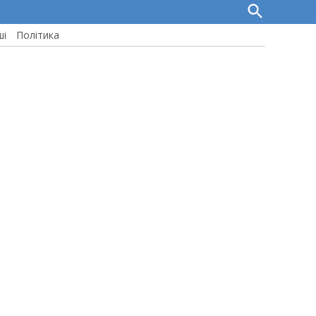
Open
Search
ші
Політика