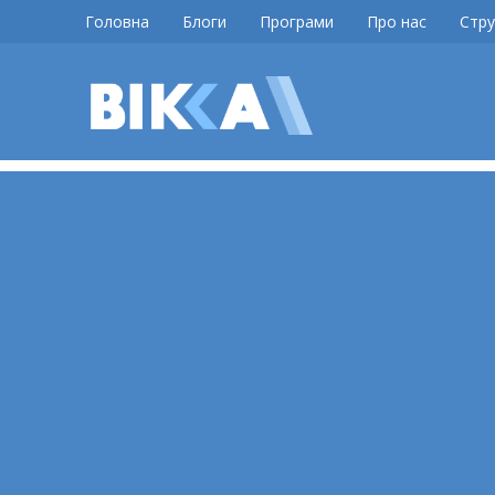
Skip
Головна
Блоги
Програми
Про нас
Стру
to
content
ВІККА
Новини
Черкас