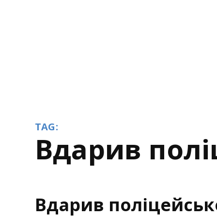
TAG:
вдарив пол
Вдарив поліцейськ