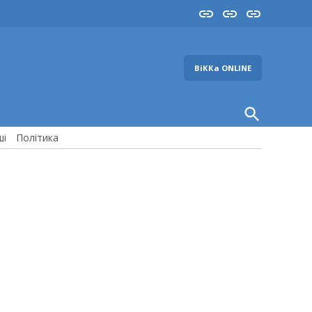
Insta
YouTube
FB
ВіККа ONLINE
Open
Search
ші
Політика