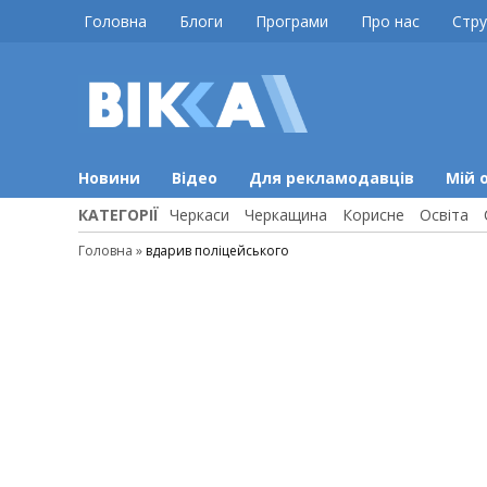
Skip
Головна
Блоги
Програми
Про нас
Стру
to
content
ВІККА
Новини
Черкас
Новини
Відео
Для рекламодавців
Мій 
КАТЕГОРІЇ
Черкаси
Черкащина
Корисне
Освіта
Головна
»
вдарив поліцейського