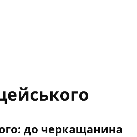
іцейського
ого: до черкащанина