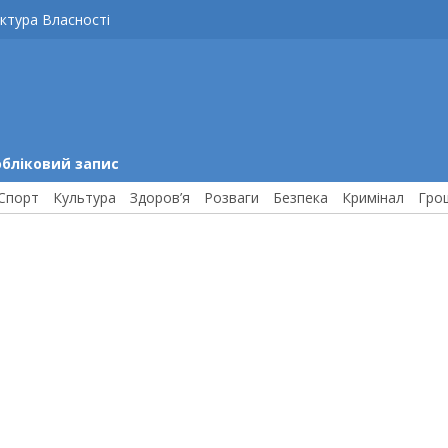
ктура Власності
обліковий запис
Спорт
Культура
Здоров’я
Розваги
Безпека
Кримінал
Гро