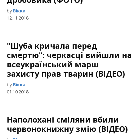
by
Вікка
12.11.2018
"Шуба кричала перед
смертю": черкасці вийшли на
всеукраїнський марш
захисту прав тварин (ВІДЕО)
by
Вікка
01.10.2018
Наполохані сміляни вбили
червонокнижну змію (ВІДЕО)