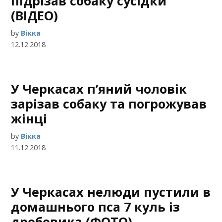
підрізав собаку сусідки
(ВІДЕО)
by
Вікка
12.12.2018
У Черкасах п’яний чоловік
зарізав собаку та погрожував
жінці
by
Вікка
11.12.2018
У Черкасах нелюди пустили в
домашнього пса 7 куль із
дробовика (ФОТО)