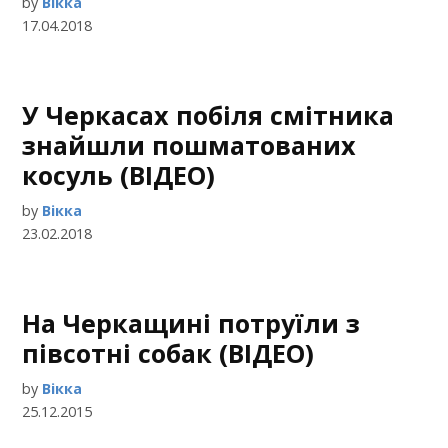
by
Вікка
17.04.2018
У Черкасах побіля смітника
знайшли пошматованих
косуль (ВІДЕО)
by
Вікка
23.02.2018
На Черкащині потруїли з
півсотні собак (ВІДЕО)
by
Вікка
25.12.2015