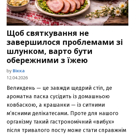
Щоб святкування не
завершилося проблемами зі
шлунком, варто бути
обережними з їжею
by
Вікка
12.04.2026
Великдень — це завжди щедрий стіл, де
ароматна паска сусідить із домашньою
ковбаскою, а крашанки — із ситними
м’ясними делікатесами. Проте для нашого
організму такий гастрономічний «вибух»
після тривалого посту може стати справжнім