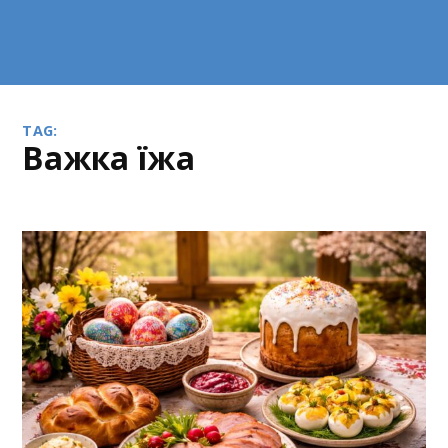
TAG:
важка їжа