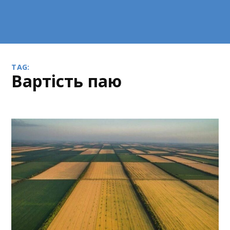
TAG:
вартість паю