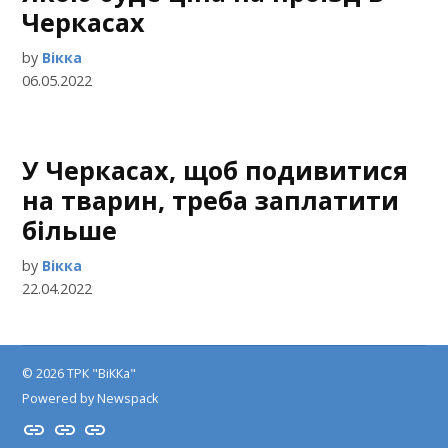
Черкасах
by
Вікка
06.05.2022
У Черкасах, щоб подивитися
на тварин, треба заплатити
більше
by
Вікка
22.04.2022
© 2026 ТРК "ВіККа"
Powered by Newspack
Insta
YouTube
FB