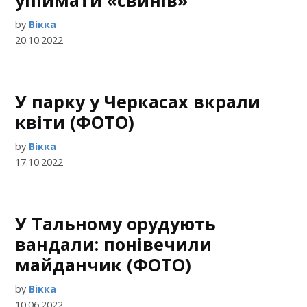
упіймати «свинів»
by
Вікка
20.10.2022
У парку у Черкасах вкрали
квіти (ФОТО)
by
Вікка
17.10.2022
У Тальному орудують
вандали: понівечили
майданчик (ФОТО)
by
Вікка
10.06.2022