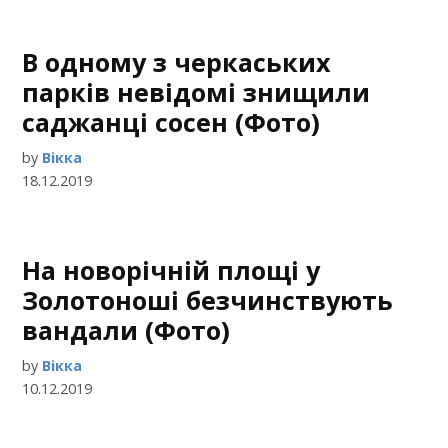
В одному з черкаських
парків невідомі знищили
саджанці сосен (Фото)
by
Вікка
18.12.2019
На новорічній площі у
Золотоноші безчинствують
вандали (Фото)
by
Вікка
10.12.2019