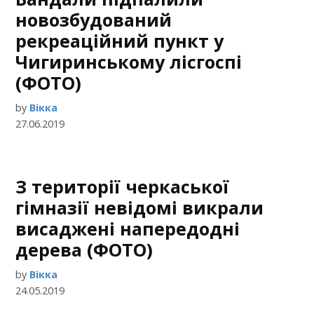
новозбудований
рекреаційний пункт у
Чигиринському лісгоспі
(ФОТО)
by
Вікка
27.06.2019
З території черкаської
гімназії невідомі викрали
висаджені напередодні
дерева (ФОТО)
by
Вікка
24.05.2019