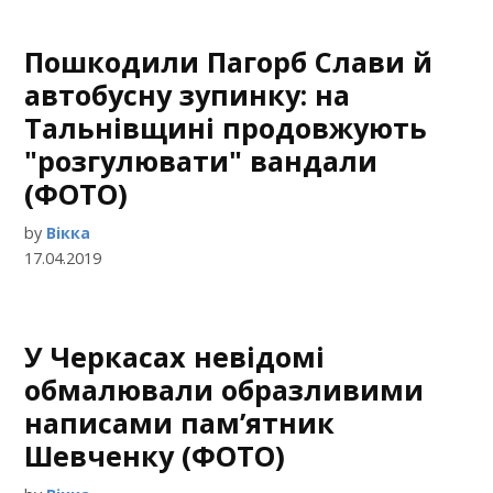
Пошкодили Пагорб Слави й
автобусну зупинку: на
Тальнівщині продовжують
"розгулювати" вандали
(ФОТО)
by
Вікка
17.04.2019
У Черкасах невідомі
обмалювали образливими
написами пам’ятник
Шевченку (ФОТО)