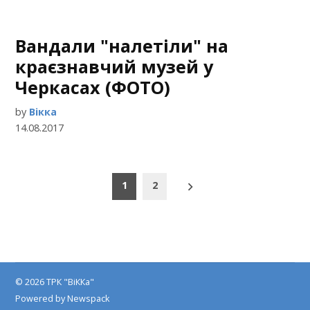
Вандали "налетіли" на
краєзнавчий музей у
Черкасах (ФОТО)
by
Вікка
14.08.2017
Пагінація
1
2
записів
© 2026 ТРК "ВіККа"
Powered by Newspack