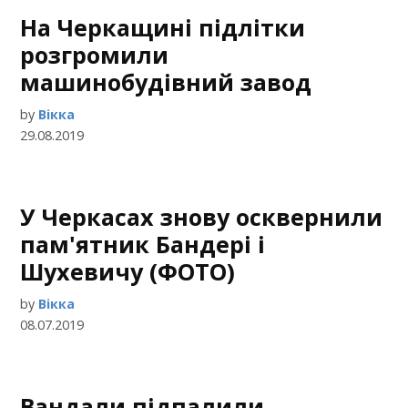
На Черкащині підлітки
розгромили
машинобудівний завод
by
Вікка
29.08.2019
У Черкасах знову осквернили
пам'ятник Бандері і
Шухевичу (ФОТО)
by
Вікка
08.07.2019
Вандали підпалили