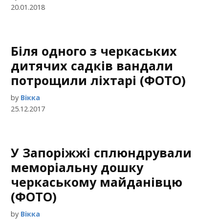
20.01.2018
Біля одного з черкаських
дитячих садків вандали
потрощили ліхтарі (ФОТО)
by
Вікка
25.12.2017
У Запоріжжі сплюндрували
меморіальну дошку
черкаському майданівцю
(ФОТО)
by
Вікка