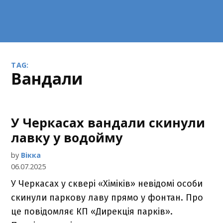
TAG:
вандали
У Черкасах вандали скинули
лавку у водойму
by
Вікка
06.07.2025
У Черкасах у сквері «Хіміків» невідомі особи
скинули паркову лаву прямо у фонтан. Про
це повідомляє КП «Дирекція парків».