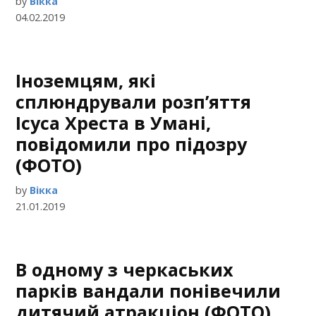
by
Вікка
04.02.2019
Іноземцям, які
сплюндрували розп’яття
Ісуса Хреста в Умані,
повідомили про підозру
(ФОТО)
by
Вікка
21.01.2019
В одному з черкаських
парків вандали понівечили
дитячий атракціон (ФОТО)