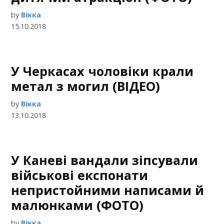
by
Вікка
15.10.2018
У Черкасах чоловіки крали
метал з могил (ВІДЕО)
by
Вікка
13.10.2018
У Каневі вандали зіпсували
військові експонати
непристойними написами й
малюнками (ФОТО)
by
Вікка