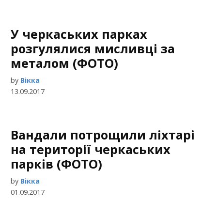
У черкаських парках
розгулялися мисливці за
металом (ФОТО)
by
Вікка
13.09.2017
Вандали потрощили ліхтарі
на території черкаських
парків (ФОТО)
by
Вікка
01.09.2017