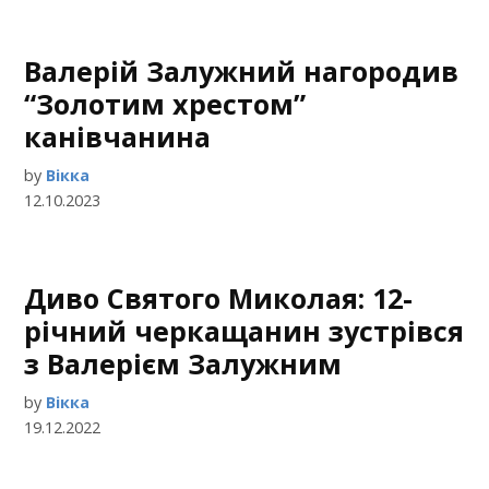
Валерій Залужний нагородив
“Золотим хрестом”
канівчанина
by
Вікка
12.10.2023
Диво Святого Миколая: 12-
річний черкащанин зустрівся
з Валерієм Залужним
by
Вікка
19.12.2022