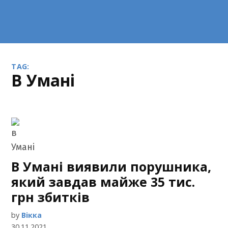
TAG:
в Умані
В Умані виявили порушника,
який завдав майже 35 тис.
грн збитків
by
Вікка
30.11.2021