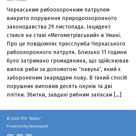
Черкаським рибоохоронним патрулем
викрито порушення природоохоронного
законодавства 29 листопада. Інцидент
стався на ставі «Мегометрівський» в Умані.
Про це повідомляє пресслужба Черкаського
рибоохоронного патруля. Близько 11 години
було затримано громадянина, що здійснював
вилов риби за допомогою “павука”, який є
забороненим знаряддям лову. В такий спосіб
порушник виловив десять окунів та дві
плітки. Збитки, завдані рибним запасам […]
© 2026 ТРК "ВіККа"
Powered by Newspack
Insta
YouTube
FB