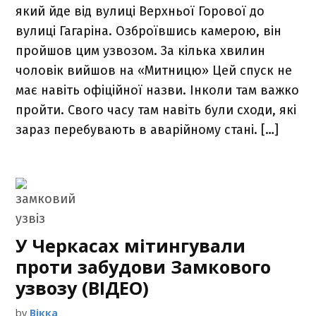
який йде від вулиці Верхньої Горової до
вулиці Гагаріна. Озброївшись камерою, він
пройшов цим узвозом. За кілька хвилин
чоловік вийшов на «Митницю» Цей спуск не
має навіть офіційної назви. Інколи там важко
пройти. Свого часу там навіть були сходи, які
зараз перебувають в аварійному стані. […]
У Черкасах мітингували
проти забудови Замкового
узвозу (ВІДЕО)
by
Вікка