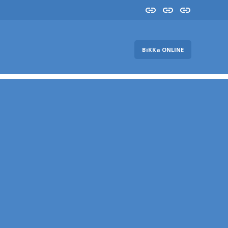
Insta
YouTube
FB
ВіККа ONLINE