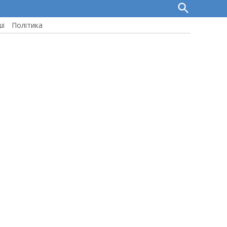
Open
Search
ші
Політика