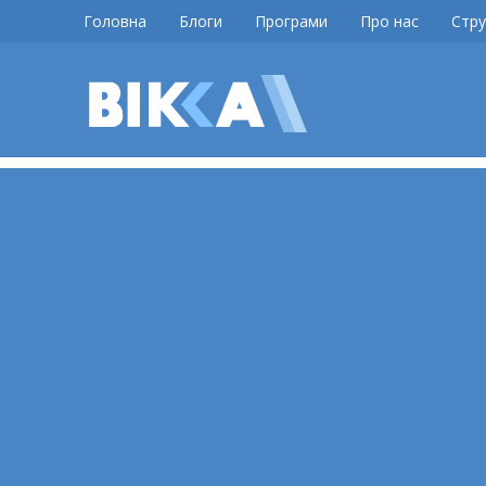
Skip
Головна
Блоги
Програми
Про нас
Стру
to
content
ВІККА
Новини
Черкас