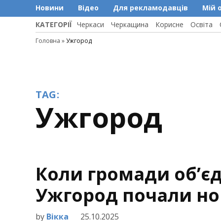
Новини
Відео
Для рекламодавців
Мій 
КАТЕГОРІЇ
Черкаси
Черкащина
Корисне
Освіта
Головна
»
Ужгород
TAG:
Ужгород
Коли громади об’єд
Ужгород почали нов
by
Вікка
25.10.2025