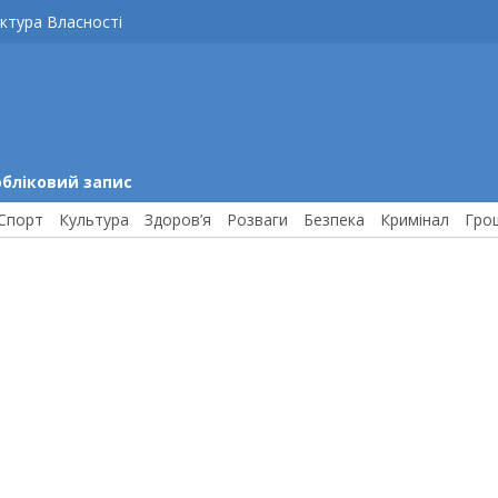
ктура Власності
обліковий запис
Спорт
Культура
Здоров’я
Розваги
Безпека
Кримінал
Гро