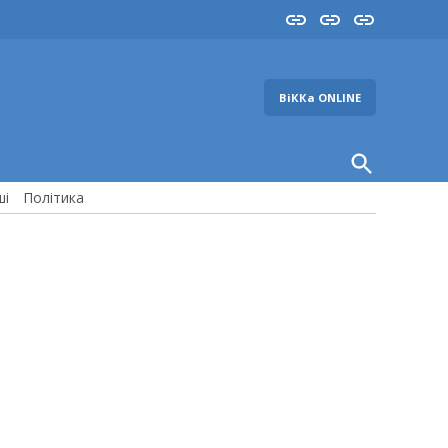
Insta
YouTube
FB
ВіККа ONLINE
Open
Search
ші
Політика