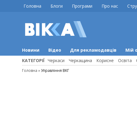
Skip
Головна
Блоги
Програми
Про нас
Стру
to
content
ВІККА
Новини
Черкас
Новини
Відео
Для рекламодавців
Мій 
КАТЕГОРІЇ
Черкаси
Черкащина
Корисне
Освіта
Головна
»
Управління ВКГ