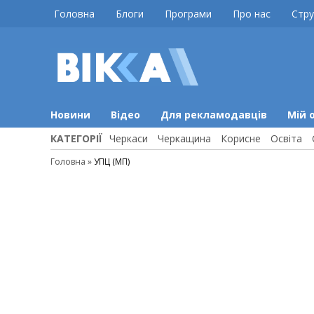
Skip
Головна
Блоги
Програми
Про нас
Стру
to
content
ВІККА
Новини
Черкас
Новини
Відео
Для рекламодавців
Мій 
КАТЕГОРІЇ
Черкаси
Черкащина
Корисне
Освіта
Головна
»
УПЦ (МП)