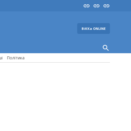
Insta
YouTube
FB
ВіККа ONLINE
Open
Search
ші
Політика