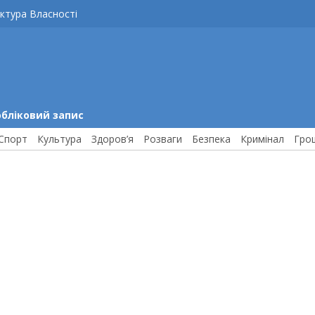
ктура Власності
обліковий запис
Спорт
Культура
Здоров’я
Розваги
Безпека
Кримінал
Гро