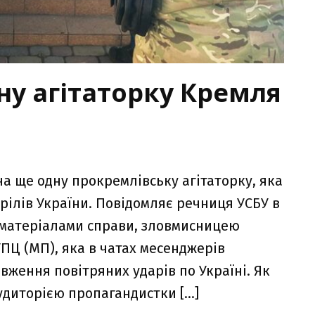
ну агітаторку Кремля
на ще одну прокремлівську агітаторку, яка
рілів України. Повідомляє речниця УСБУ в
а матеріалами справи, зловмисницею
ПЦ (МП), яка в чатах месенджерів
вження повітряних ударів по Україні. Як
удиторією пропагандистки […]