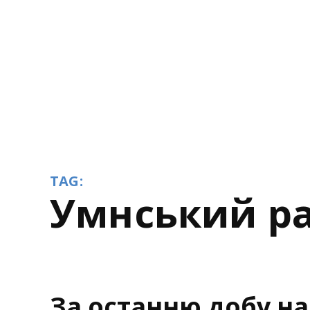
TAG:
Умнський р
За останню добу н