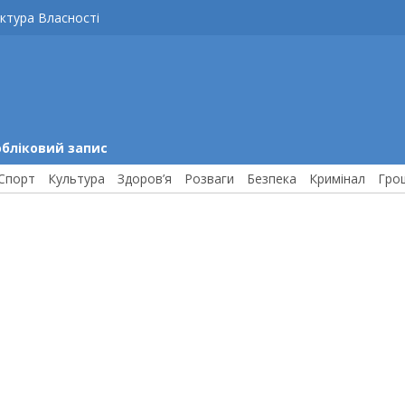
ктура Власності
обліковий запис
Спорт
Культура
Здоров’я
Розваги
Безпека
Кримінал
Гро