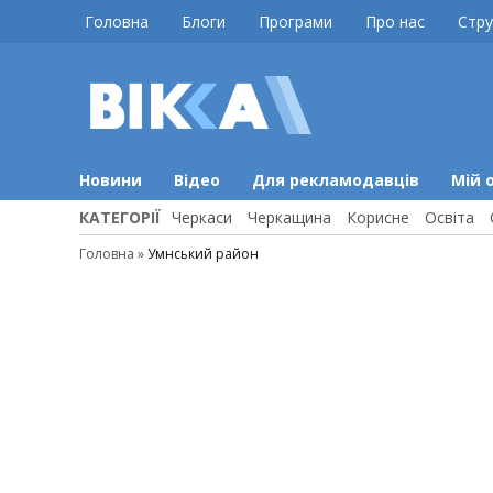
Skip
Головна
Блоги
Програми
Про нас
Стру
to
content
ВІККА
Новини
Черкас
Новини
Відео
Для рекламодавців
Мій 
КАТЕГОРІЇ
Черкаси
Черкащина
Корисне
Освіта
Головна
»
Умнський район