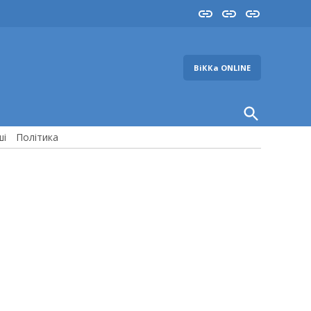
Insta
YouTube
FB
ВіККа ONLINE
Open
Search
ші
Політика