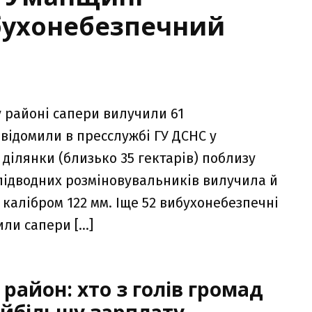
бухонебезпечний
у районі сапери вилучили 61
відомили в пресслужбі ГУ ДСНС у
 ділянки (близько 35 гектарів) поблизу
 підводних розміновувальників вилучила й
калібром 122 мм. Іще 52 вибухонебезпечні
ли сапери […]
район: хто з голів громад