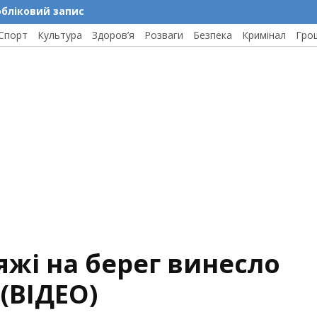
обліковий запис
Спорт
Культура
Здоров’я
Розваги
Безпека
Кримінал
Гро
жі на берег винесло
(ВІДЕО)