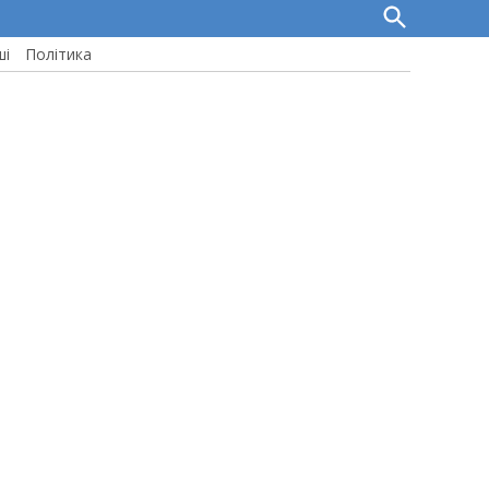
Open
Search
ші
Політика