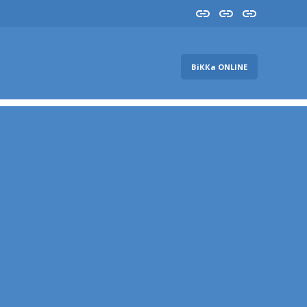
Insta
YouTube
FB
ВіККа ONLINE