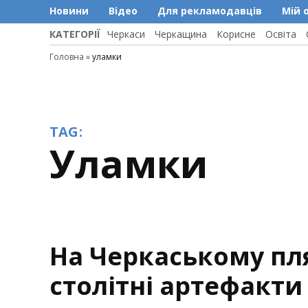
Новини
Відео
Для рекламодавців
Мій 
КАТЕГОРІЇ
Черкаси
Черкащина
Корисне
Освіта
Головна
»
уламки
TAG:
уламки
На Черкаському пля
столітні артефакти 