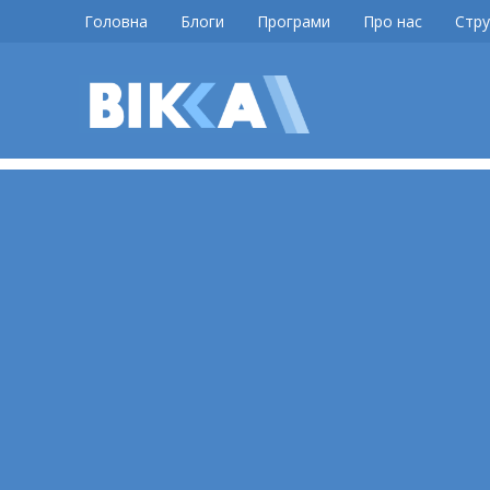
Skip
Головна
Блоги
Програми
Про нас
Стру
to
content
ВІККА
Новини
Черкас