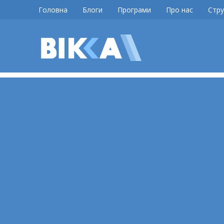
Skip
Головна
Блоги
Програми
Про нас
Стру
to
content
ВІККА
Новини
Черкас