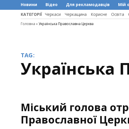
Новини
Відео
Для рекламодавців
Мій 
КАТЕГОРІЇ
Черкаси
Черкащина
Корисне
Освіта
Головна
»
Українська Православна Церква
TAG:
Українська
Міський голова отр
Православної Церк