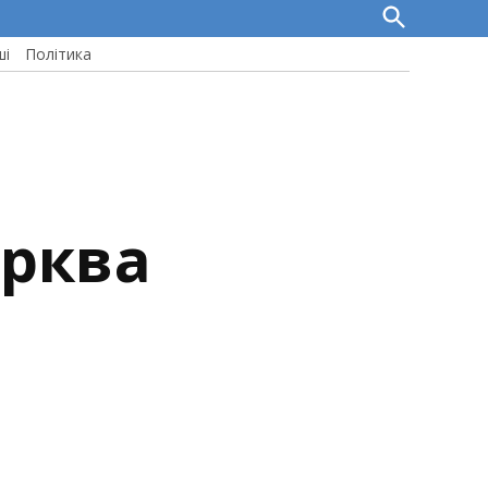
Open
Search
ші
Політика
ерква