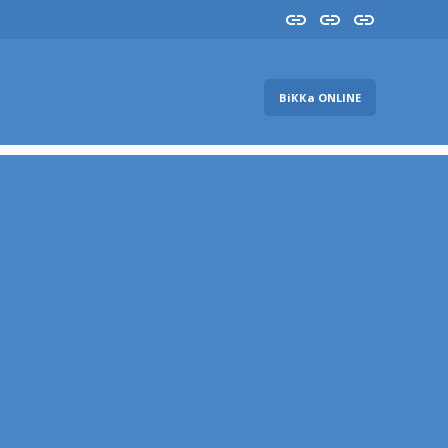
Insta
YouTube
FB
ВіККа ONLINE