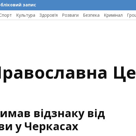
обліковий запис
Спорт
Культура
Здоров’я
Розваги
Безпека
Кримінал
Гро
 Православна Ц
имав відзнаку від
ви у Черкасах