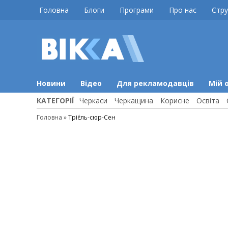
Skip
Головна
Блоги
Програми
Про нас
Стру
to
content
ВІККА
Новини
Черкас
Новини
Відео
Для рекламодавців
Мій 
КАТЕГОРІЇ
Черкаси
Черкащина
Корисне
Освіта
Головна
»
Тріє́ль-сюр-Сен