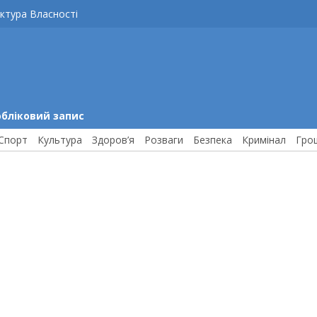
ктура Власності
обліковий запис
Спорт
Культура
Здоров’я
Розваги
Безпека
Кримінал
Гро