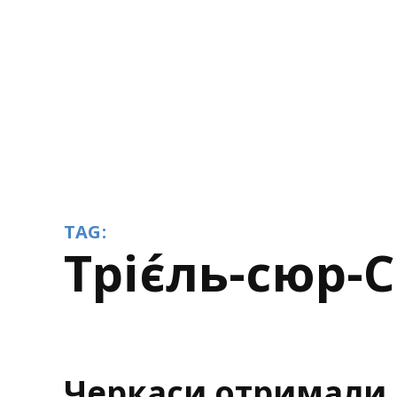
TAG:
Тріє́ль-сюр-
Черкаси отримали 