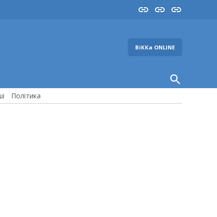
Insta
YouTube
FB
ВіККа ONLINE
Open
Search
ші
Політика