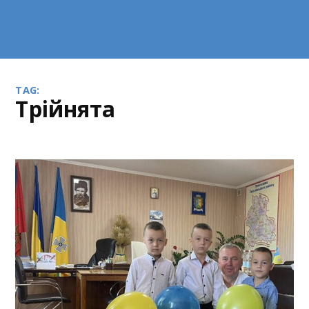
TAG:
трійнята