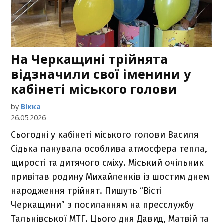
На Черкащині трійнята
відзначили свої іменини у
кабінеті міського голови
by
Вікка
26.05.2026
Сьогодні у кабінеті міського голови Василя
Сідька панувала особлива атмосфера тепла,
щирості та дитячого сміху. Міський очільник
привітав родину Михайленків із шостим днем
народження трійнят. Пишуть “Вісті
Черкащини” з посиланням на пресслужбу
Тальнівської МТГ. Цього дня Давид, Матвій та