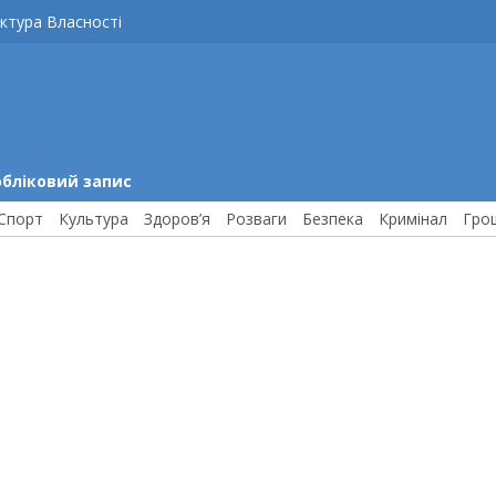
ктура Власності
обліковий запис
Спорт
Культура
Здоров’я
Розваги
Безпека
Кримінал
Гро