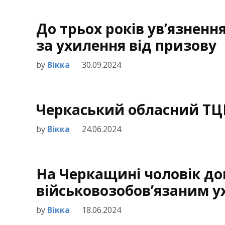
До трьох років ув’язненн
за ухилення від призову
by
Вікка
30.09.2024
Черкаський обласний ТЦ
by
Вікка
24.06.2024
На Черкащині чоловік д
військовозобов’язаним ух
by
Вікка
18.06.2024