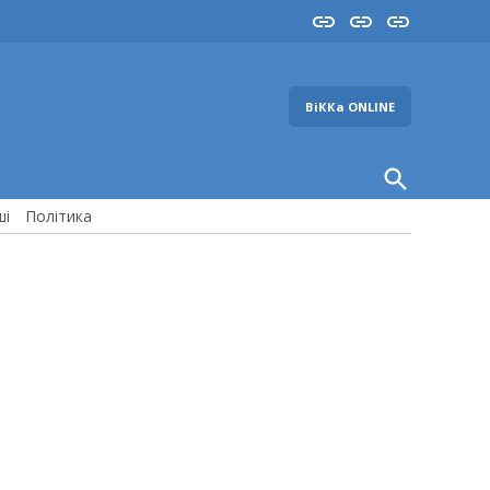
Insta
YouTube
FB
ВіККа ONLINE
Open
Search
ші
Політика