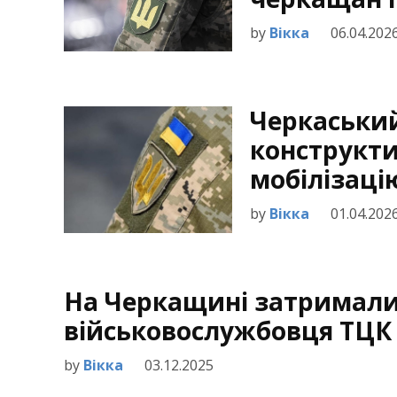
by
Вікка
06.04.202
Черкаський
конструкти
мобілізаці
by
Вікка
01.04.202
На Черкащині затримали д
військовослужбовця ТЦК 
by
Вікка
03.12.2025