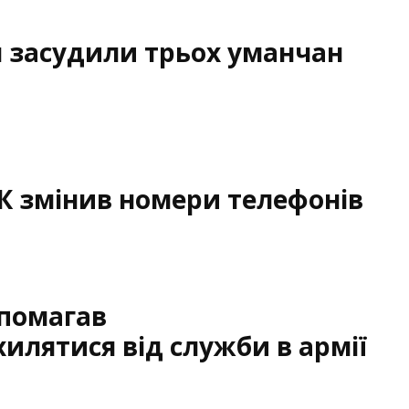
я засудили трьох уманчан
К змінив номери телефонів
опомагав
илятися від служби в армії