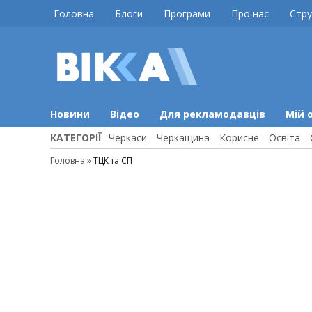
Skip
Головна
Блоги
Програми
Про нас
Стру
to
content
ВІККА
Новини
Черкас
Новини
Відео
Для рекламодавців
Мій 
КАТЕГОРІЇ
Черкаси
Черкащина
Корисне
Освіта
Головна
»
ТЦК та СП