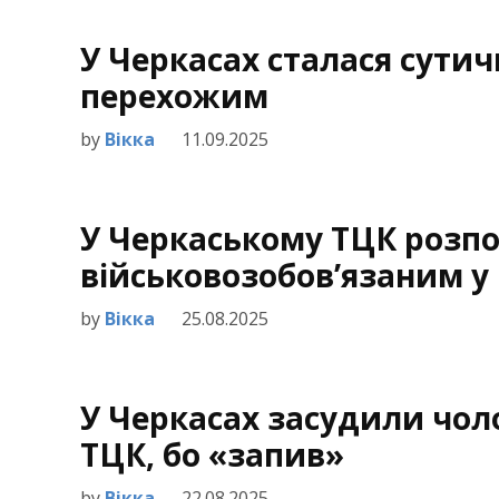
У Черкасах сталася сути
перехожим
by
Вікка
11.09.2025
У Черкаському ТЦК розпов
військовозобов’язаним у 
by
Вікка
25.08.2025
У Черкасах засудили чоло
ТЦК, бо «запив»
by
Вікка
22.08.2025