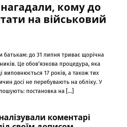
 нагадали, кому до
стати на військовий
м батькам: до 31 липня триває щорічна
ників. Це обов’язкова процедура, яка
ці виповнюється 17 років, а також тих
ричин досі не перебувають на обліку. У
лошують: постановка на […]
налізували коментарі
ід своїм дописом