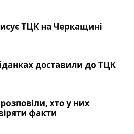
писує ТЦК на Черкащині
айданках доставили до ТЦК
розповіли, хто у них
віряти факти