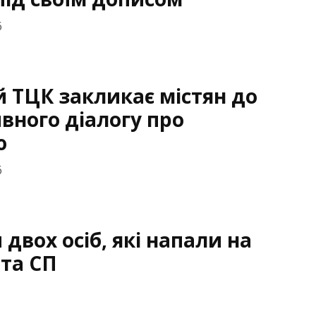
6
 ТЦК закликає містян до
вного діалогу про
ю
6
вох осіб, які напали на
та СП