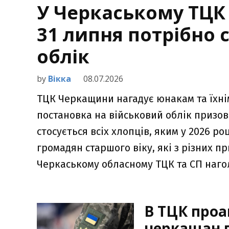
У Черкаському ТЦК
31 липня потрібно 
облік
by
Вікка
08.07.2026
ТЦК Черкащини нагадує юнакам та їхні
постановка на військовий облік призов
стосується всіх хлопців, яким у 2026 ро
громадян старшого віку, які з різних п
Черкаському обласному ТЦК та СП наго
В ТЦК проа
черкащан п