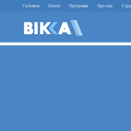
Skip
Головна
Блоги
Програми
Про нас
Стру
to
content
ВІККА
Новини
Черкас