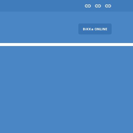
Insta
YouTube
FB
ВіККа ONLINE