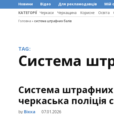
Новини
Відео
Для рекламодавців
Мій 
КАТЕГОРІЇ
Черкаси
Черкащина
Корисне
Освіта
Головна
»
система штрафних балів
TAG:
система шт
Система штрафних б
черкаська поліція 
by
Вікка
07.01.2026