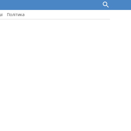
Open
Search
ші
Політика