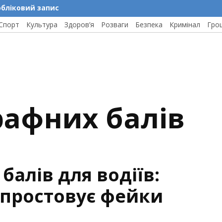
обліковий запис
Спорт
Культура
Здоров’я
Розваги
Безпека
Кримінал
Гро
рафних балів
алів для водіїв:
спростовує фейки