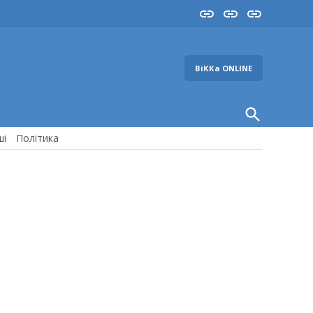
Insta
YouTube
FB
ВіККа ONLINE
Open
Search
ші
Політика