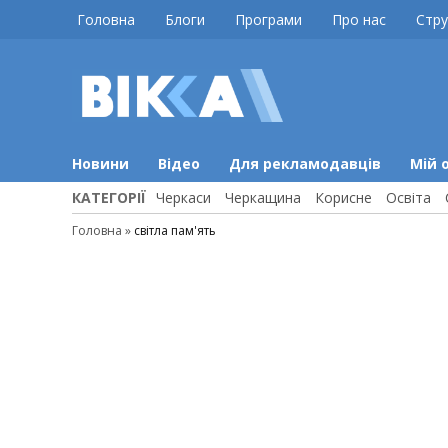
Skip
Головна
Блоги
Програми
Про нас
Стру
to
content
ВІККА
Новини
Черкас
Новини
Відео
Для рекламодавців
Мій 
КАТЕГОРІЇ
Черкаси
Черкащина
Корисне
Освіта
Головна
»
світла пам'ять