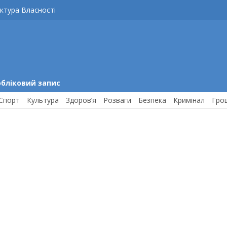
ктура Власності
обліковий запис
Спорт
Культура
Здоров’я
Розваги
Безпека
Кримінал
Гро