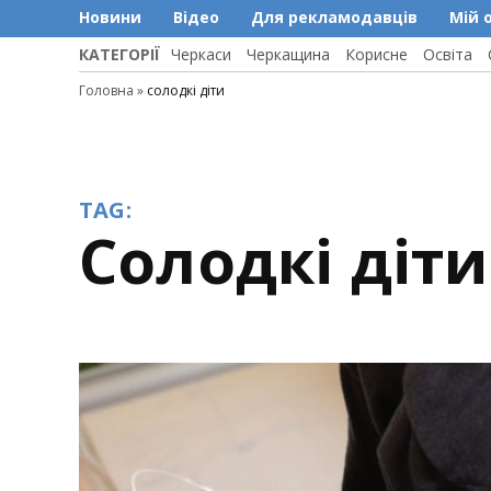
Новини
Відео
Для рекламодавців
Мій 
КАТЕГОРІЇ
Черкаси
Черкащина
Корисне
Освіта
Головна
»
солодкі діти
TAG:
солодкі діти