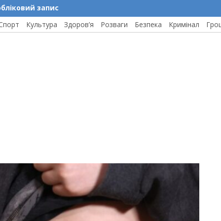
обліковий запис
Спорт
Культура
Здоров’я
Розваги
Безпека
Кримінал
Гро