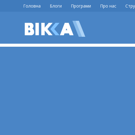
Skip
Головна
Блоги
Програми
Про нас
Стру
to
content
ВІККА
Новини
Черкас