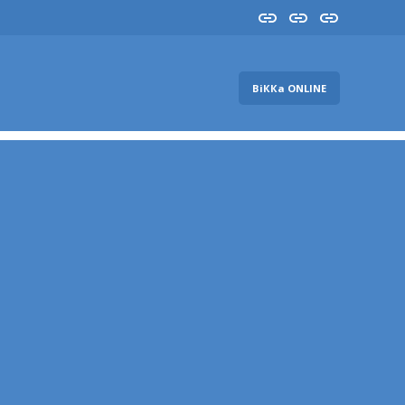
Insta
YouTube
FB
ВіККа ONLINE