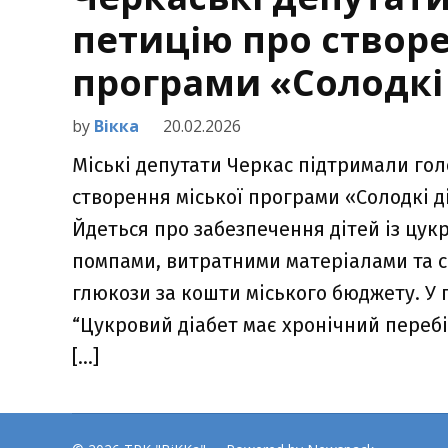
петицію про створе
програми «Солодкі
by
Вікка
20.02.2026
Міські депутати Черкас підтримали го
створення міської програми «Солодкі ді
Йдеться про забезпечення дітей із цук
помпами, витратними матеріалами та 
глюкози за кошти міського бюджету. У 
“Цукровий діабет має хронічний перебі
[…]