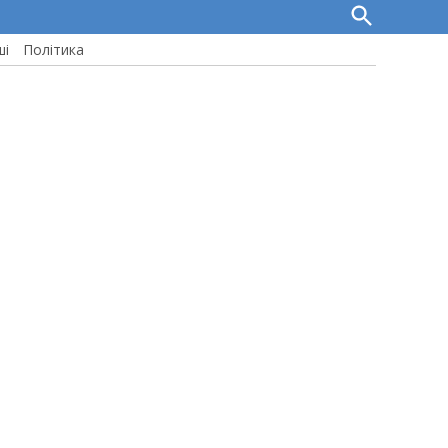
Open
Search
ші
Політика