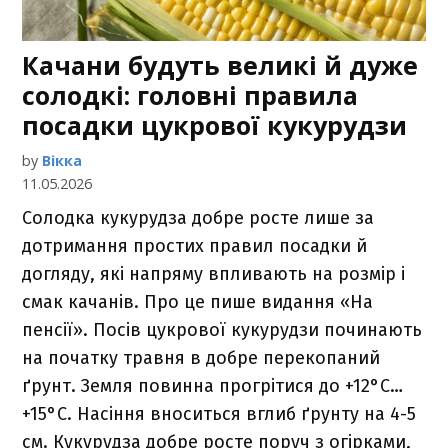
Качани будуть великі й дуже
солодкі: головні правила
посадки цукрової кукурудзи
by
Вікка
11.05.2026
Солодка кукурудза добре росте лише за
дотримання простих правил посадки й
догляду, які напряму впливають на розмір і
смак качанів. Про це пише видання «На
пенсії». Посів цукрової кукурудзи починають
на початку травня в добре перекопаний
ґрунт. Земля повинна прогрітися до +12°С…
+15°С. Насіння вноситься вглиб ґрунту на 4-5
см. Кукурудза добре росте поруч з огірками,