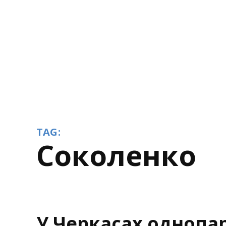
TAG:
Соколенко
У Черкасах однопа