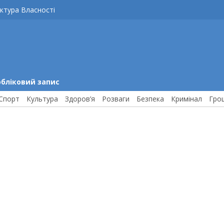
ктура Власності
обліковий запис
Спорт
Культура
Здоров’я
Розваги
Безпека
Кримінал
Гро