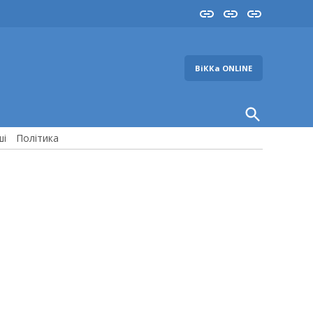
Insta
YouTube
FB
ВіККа ONLINE
Open
Search
ші
Політика