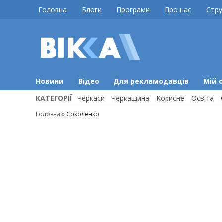
Skip
Головна
Блоги
Програми
Про нас
Стру
to
content
ВІККА
Новини
Черкас
Новини
Відео
Для рекламодавців
Мій 
КАТЕГОРІЇ
Черкаси
Черкащина
Корисне
Освіта
Головна
»
Соколенко