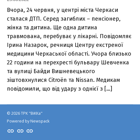
Вчора, 24 червня, у центрі міста Черкаси
сталася ДТП. Серед загиблих – пенсіонер,
жінка та дитина. Ще одна дитина
травмована, перебуває у лікарні. Повідомляє
Ірина Назарок, речниця Центру екстреної
медицини Черкаської області. Учора близько
22 години на перехресті бульвару Шевченка
та вулиці Байди Вишневецького
зіштовхнулися Citroën та Nissan. Медикам
повідомили, що від удару з однієї з […]
© 2026 ТРК "ВіККа"
Powered by Newspack
Insta
YouTube
FB