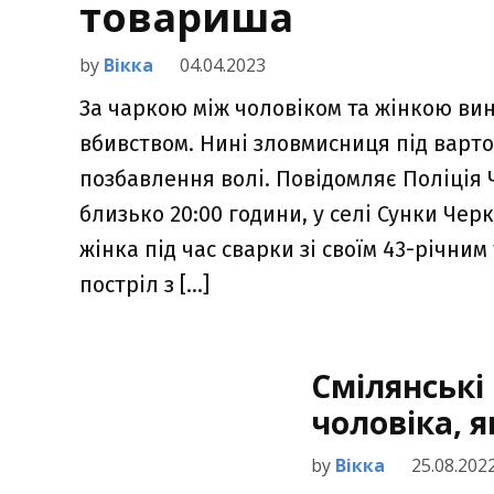
товариша
by
Вікка
04.04.2023
За чаркою між чоловіком та жінкою ви
вбивством. Нині зловмисниця під варто
позбавлення волі. Повідомляє Поліція 
близько 20:00 години, у селі Сунки Черк
жінка під час сварки зі своїм 43-річн
постріл з […]
Смілянські
чоловіка, 
by
Вікка
25.08.202