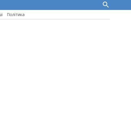
Open
Search
ші
Політика