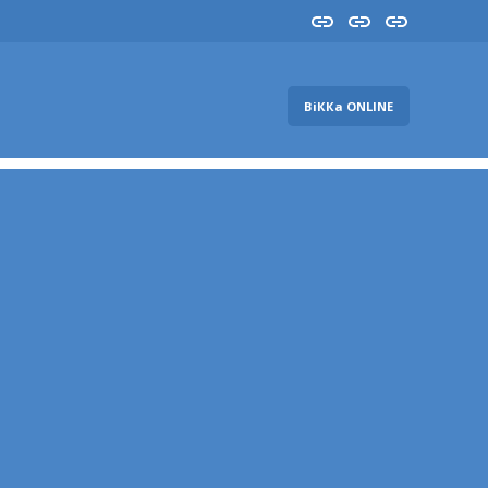
Insta
YouTube
FB
ВіККа ONLINE