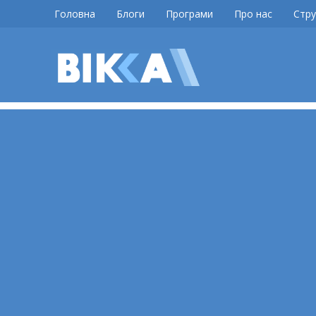
Skip
Головна
Блоги
Програми
Про нас
Стру
to
content
ВІККА
Новини
Черкас