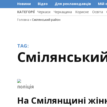
Новини
Відео
Для рекламодавців
Мій 
КАТЕГОРІЇ
Черкаси
Черкащина
Корисне
Освіта
Головна
»
Смілянський район
TAG:
Смілянськи
На Смілянщині жін