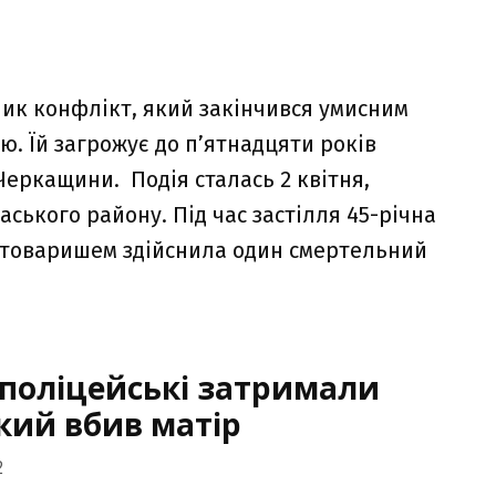
ник конфлікт, який закінчився умисним
ю. Їй загрожує до п’ятнадцяти років
Черкащини. Подія сталась 2 квітня,
аського району. Під час застілля 45-річна
им товаришем здійснила один смертельний
 поліцейські затримали
який вбив матір
2