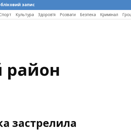
обліковий запис
Спорт
Культура
Здоров’я
Розваги
Безпека
Кримінал
Гро
й район
ка застрелила