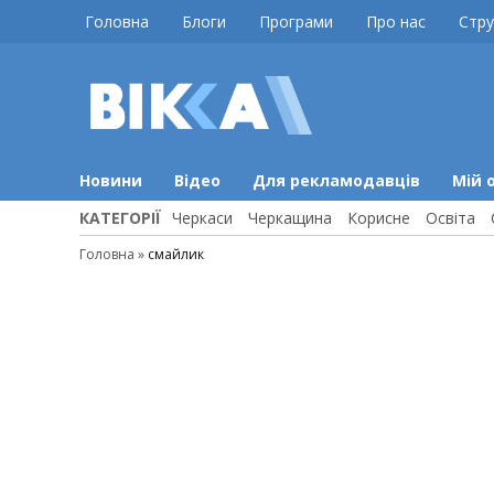
Skip
Головна
Блоги
Програми
Про нас
Стру
to
content
ВІККА
Новини
Черкас
Новини
Відео
Для рекламодавців
Мій 
КАТЕГОРІЇ
Черкаси
Черкащина
Корисне
Освіта
Головна
»
смайлик