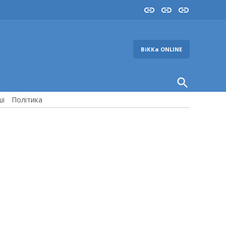
Insta
YouTube
FB
ВіККа ONLINE
Open
Search
ші
Політика