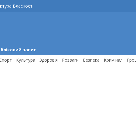
ктура Власності
обліковий запис
Спорт
Культура
Здоров’я
Розваги
Безпека
Кримінал
Гро