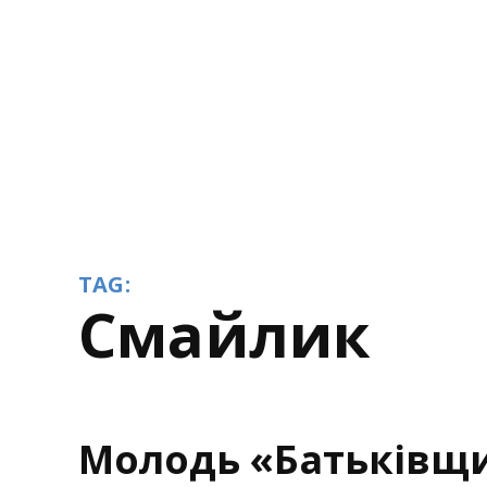
TAG:
смайлик
Молодь «Батьківщ