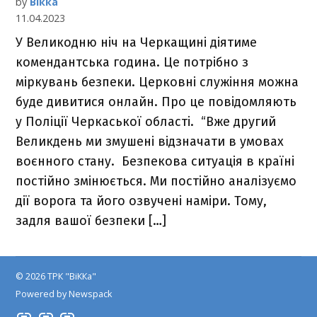
by
Вікка
11.04.2023
У Великодню ніч на Черкащині діятиме
комендантська година. Це потрібно з
міркувань безпеки. Церковні служіння можна
буде дивитися онлайн. Про це повідомляють
у Поліції Черкаської області. “Вже другий
Великдень ми змушені відзначати в умовах
воєнного стану. Безпекова ситуація в країні
постійно змінюється. Ми постійно аналізуємо
дії ворога та його озвучені наміри. Тому,
задля вашої безпеки […]
© 2026 ТРК "ВіККа"
Powered by Newspack
Insta
YouTube
FB