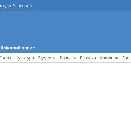
ктура Власності
обліковий запис
Спорт
Культура
Здоров’я
Розваги
Безпека
Кримінал
Гро