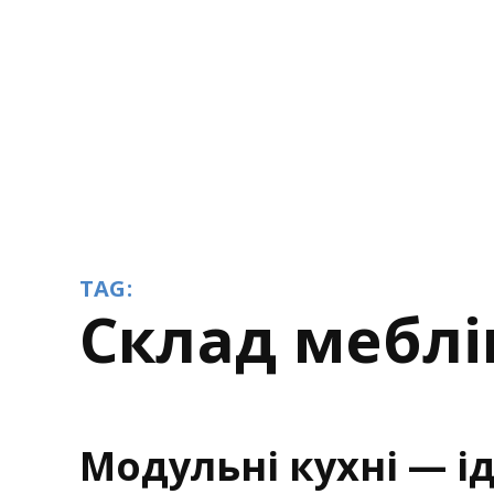
TAG:
склад меблі
Модульні кухні — і