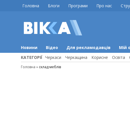
Skip
Головна
Блоги
Програми
Про нас
Стру
to
content
ВІККА
Новини
Черкас
Новини
Відео
Для рекламодавців
Мій 
КАТЕГОРІЇ
Черкаси
Черкащина
Корисне
Освіта
Головна
»
склад меблів