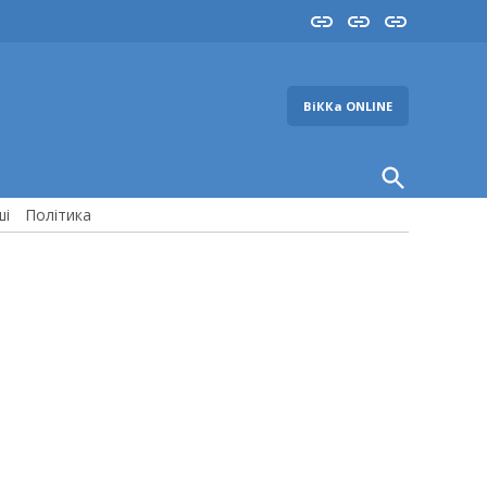
Insta
YouTube
FB
ВіККа ONLINE
Open
Search
ші
Політика