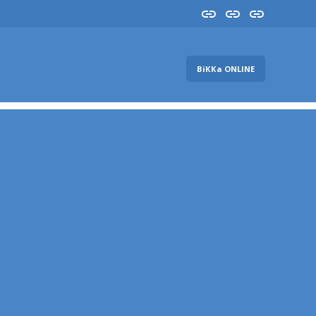
Insta
YouTube
FB
ВіККа ONLINE