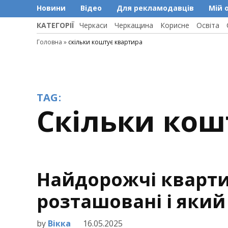
Новини
Відео
Для рекламодавців
Мій 
КАТЕГОРІЇ
Черкаси
Черкащина
Корисне
Освіта
Головна
»
скільки коштує квартира
TAG:
скільки ко
Найдорожчі кварти
розташовані і яки
by
Вікка
16.05.2025