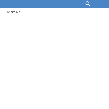
Open
Search
ші
Політика