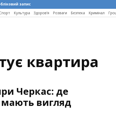
обліковий запис
Спорт
Культура
Здоров’я
Розваги
Безпека
Кримінал
Гро
штує квартира
ри Черкас: де
й мають вигляд