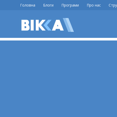
Skip
Головна
Блоги
Програми
Про нас
Стру
to
content
ВІККА
Новини
Черкас