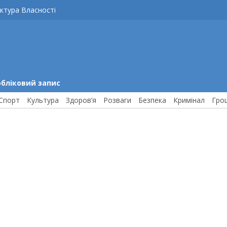
ктура Власності
обліковий запис
Спорт
Культура
Здоров’я
Розваги
Безпека
Кримінал
Гро