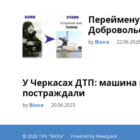
Перейменув
Добровольс
by
Вікка
22.06.202
У Черкасах ДТП: машина в
постраждали
by
Вікка
20.06.2023
© 2026 ТРК "ВіККа"
Powered by Newspack