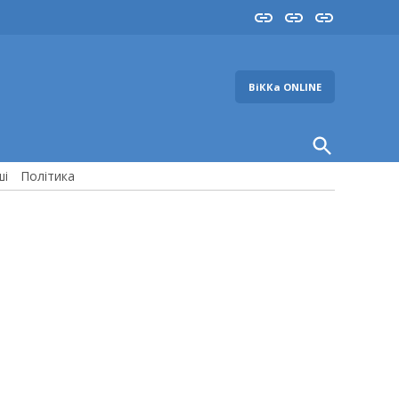
Insta
YouTube
FB
ВіККа ONLINE
Open
Search
ші
Політика