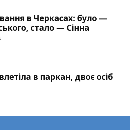
ання в Черкасах: було —
ького, стало — Сінна
6
летіла в паркан, двоє осіб