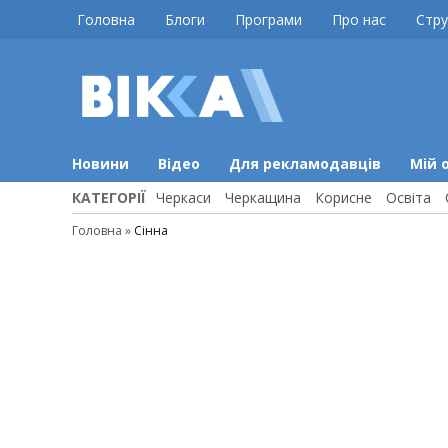
Skip
Головна
Блоги
Програми
Про нас
Стру
to
content
ВІККА
Новини
Черкас
Новини
Відео
Для рекламодавців
Мій 
КАТЕГОРІЇ
Черкаси
Черкащина
Корисне
Освіта
Головна
»
Сінна