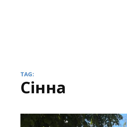
TAG:
Сінна