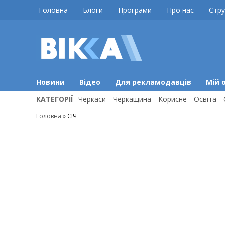
Skip
Головна
Блоги
Програми
Про нас
Стру
to
content
ВІККА
Новини
Черкас
Новини
Відео
Для рекламодавців
Мій 
КАТЕГОРІЇ
Черкаси
Черкащина
Корисне
Освіта
Головна
»
СІЧ