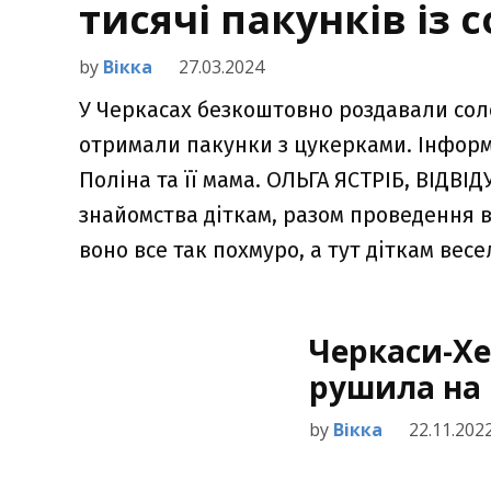
тисячі пакунків із
by
Вікка
27.03.2024
У Черкасах безкоштовно роздавали солод
отримали пакунки з цукерками. Інформу
Поліна та її мама. ОЛЬГА ЯСТРІБ, ВІДВІ
знайомства діткам, разом проведення ве
воно все так похмуро, а тут діткам весе
Черкаси-Хе
рушила на 
by
Вікка
22.11.202