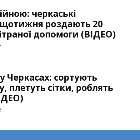
війною: черкаські
 щотижня роздають 20
ітраної допомоги (ВІДЕО)
2
у Черкасах: сортують
, плетуть сітки, роблять
ІДЕО)
2