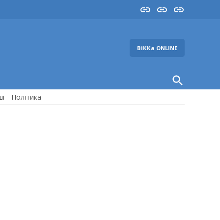
Insta
YouTube
FB
ВіККа ONLINE
Open
Search
ші
Політика