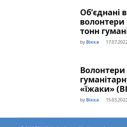
Об’єднані 
волонтери
тонн гуман
by
Вікка
17.07.202
Волонтери 
гуманітарну
«їжаки» (В
by
Вікка
15.03.202