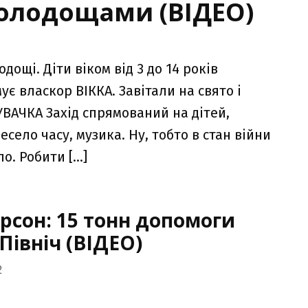
 солодощами (ВІДЕО)
ощі. Діти віком від 3 до 14 років
є власкор ВІККА. Завітали на свято і
ДУВАЧКА Захід спрямований на дітей,
село часу, музика. Ну, тобто в стан війни
ло. Робити […]
рсон: 15 тонн допомоги
Північ (ВІДЕО)
2