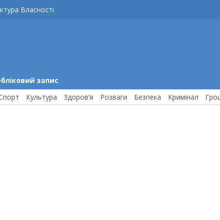
ктура Власності
обліковий запис
Спорт
Культура
Здоров’я
Розваги
Безпека
Кримінал
Гро